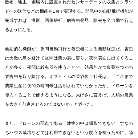
散布・駆虫、圃場内に設置されたセンサーデータの収集とクラウ
ドへの送信などの機能を1台で実現する。開発中の自動飛行機能が
完成すれば、撮影、画像解析、病害虫発見、除去を全自動で行え
るようになる。
画期的な機能が、夜間自動飛行と殺虫器による自動駆虫だ。害虫
は天敵の鳥を避けて昼間は葉の裏に潜り、夜間表面に出てくるこ
とが多く、夜間に殺虫器を使うことで、効果的かつ農薬をつかわ
ず害虫を取り除ける。オプティムの菅谷俊二社長は、「これまで
農業生産に夜間の時間帯は活用されていなかったが、ドローンを
導入することで使えるようになる。大げさに言えば、人類の農業
を大きく前進させるのではないか」と述べた。
また、ドローンの弱点である「建物の中は撮影できない」すなわ
ちハウス栽培などでは利用できないという弱点を補うために、陸