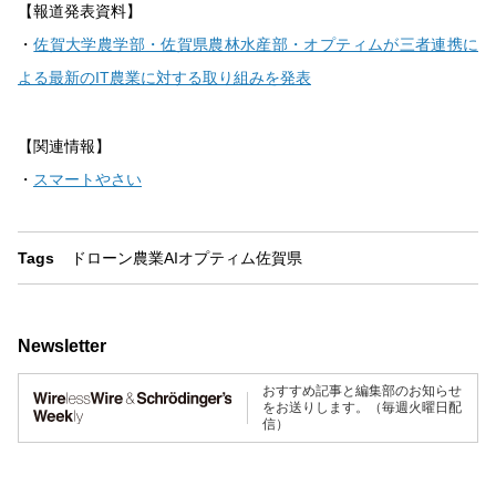
【報道発表資料】
・
佐賀大学農学部・佐賀県農林水産部・オプティムが三者連携に
よる最新のIT農業に対する取り組みを発表
【関連情報】
・
スマートやさい
Tags
ドローン
農業
AI
オプティム
佐賀県
Newsletter
おすすめ記事と編集部のお知らせ
をお送りします。（毎週火曜日配
信）