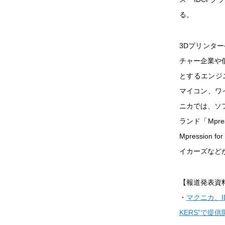
る。
3Dプリンタ
チャー企業や
とするエンジ
マイコン、ワ
ニカでは、ソ
ランド「Mpre
Mpression
イカーズなど
【報道発表資
・
マクニカ、ID
KERS”で提供