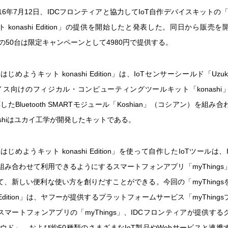
16年7月12日、IDCフロンティアと協力してIoT自作デバイスキットの「my
 konashi Edition」の提供を開始したと発表した。同日から販売
初の50台は限定キャンペーンとして4980円で提供する。
sをはじめようキット konashi Edition」は、IoTセンサーシールド「Uz
バイス向けのフィジカル・コンピューティングツールキット「konashi
対応したBluetooth SMARTモジュール「Koshian」（コシアン）を組
ashiはユカイ工学が開発したキットである。
sをはじめようキット konashi Edition」を使って自作したIoTツールは
組み合わせて利用できるようにするスマートフォンアプリ「myThing
て、新しい便利な使い方を創りだすことができる。今回の「myThings
hi Edition」は、ヤフーが提供するプラットフォームサービス「myThin
マートフォンアプリの「myThings」、IDCフロンティアが提供す
ラウド」、および約50種類のさまざまなIoT製品やWebサービスと連