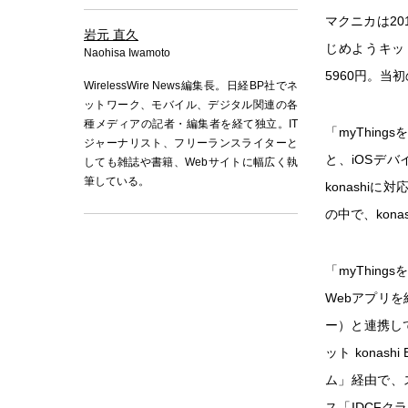
マクニカは20
岩元 直久
じめようキット
Naohisa Iwamoto
5960円。当
WirelessWire News編集長。日経BP社でネ
ットワーク、モバイル、デジタル関連の各
種メディアの記者・編集者を経て独立。IT
「myThing
ジャーナリスト、フリーランスライターと
と、iOSデ
しても雑誌や書籍、Webサイトに幅広く執
筆している。
konashiに
の中で、kon
「myThing
Webアプリを
ー）と連携し
ット konas
ム」経由で、ス
ス「IDCFク