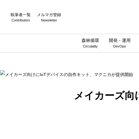
Warning
: Undefined array key 0 in
/home/wwnstyle/wirelesswire.jp/
執筆者一覧
メルマガ登録
Contributors
Newsletter
森林循環
開発・運用
Circulatity
DevOps
メイカーズ向