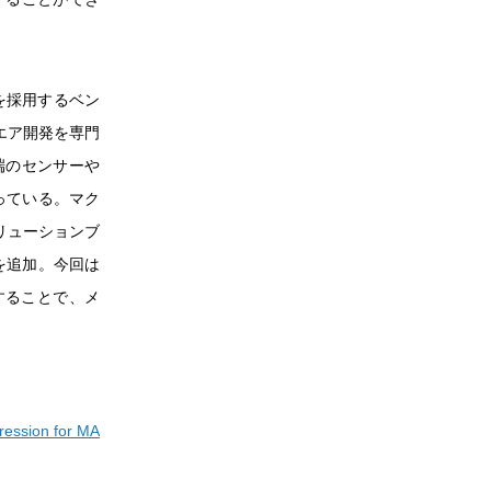
を採用するベン
エア開発を専門
端のセンサーや
っている。マク
リューションブ
S」を追加。今回は
を追加することで、メ
on for MA