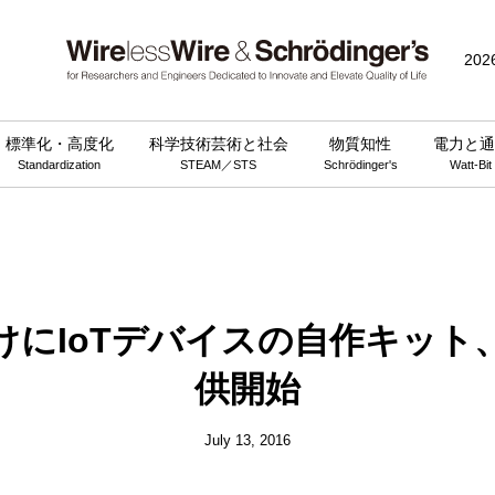
public_html/wp-content/themes/wirelesswire_v3/functions.php
on 
202
標準化・高度化
科学技術芸術と社会
物質知性
電力と通
Standardization
STEAM／STS
Schrödinger's
Watt-Bit
けにIoTデバイスの自作キット
供開始
July 13, 2016