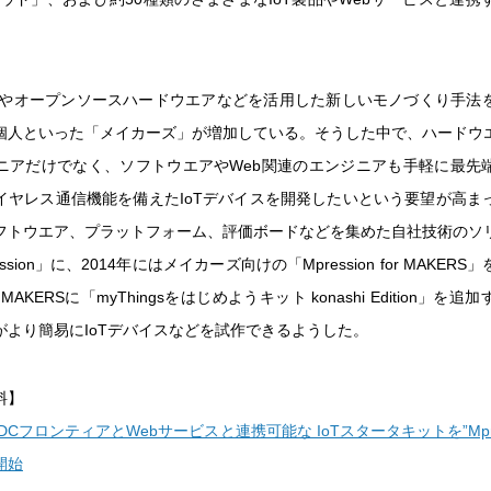
ーやオープンソースハードウエアなどを活用した新しいモノづくり手法
個人といった「メイカーズ」が増加している。そうした中で、ハードウ
ニアだけでなく、ソフトウエアやWeb関連のエンジニアも手軽に最先
イヤレス通信機能を備えたIoTデバイスを開発したいという要望が高ま
フトウエア、プラットフォーム、評価ボードなどを集めた自社技術のソ
ssion」に、2014年にはメイカーズ向けの「Mpression for MAKER
 for MAKERSに「myThingsをはじめようキット konashi Edition」
がより簡易にIoTデバイスなどを試作できるようした。
料】
CフロンティアとWebサービスと連携可能な IoTスタータキットを”Mpressi
開始