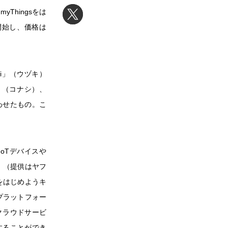
Thingsをは
を開始し、価格は
uki」（ウヅキ）
」（コナシ）、
み合わせたもの。こ
、IoTデバイスや
s」（提供はヤフ
をはじめようキ
gsプラットフォー
るクラウドサービ
携することができ