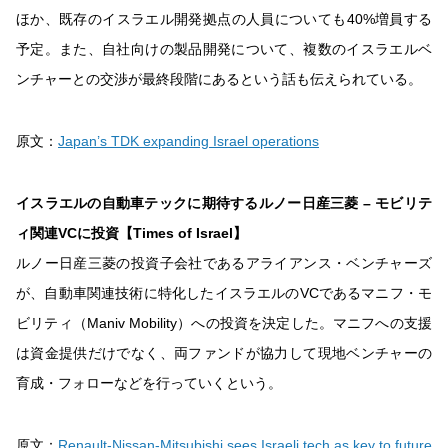
ほか、既存のイスラエル開発拠点の人員についても40%増員する
予定。また、自社向けの製品開発について、複数のイスラエルベ
ンチャーとの交渉が最終段階にあるという話も伝えられている。
原文：
Japan’s TDK expanding Israel operations
イスラエルの自動車テックに期待するルノー日産三菱 – モビリテ
ィ関連VCに投資【Times of Israel】
ルノー日産三菱の投資子会社であるアライアンス・ベンチャーズ
が、自動車関連技術に特化したイスラエルのVCであるマニフ・モ
ビリティ（Maniv Mobility）への投資を決定した。マニフへの支援
は資金提供だけでなく、両ファンドが協力して現地ベンチャーの
育成・フォローなどを行っていくという。
原文：
Renault-Nissan-Mitsubishi sees Israeli tech as key to future