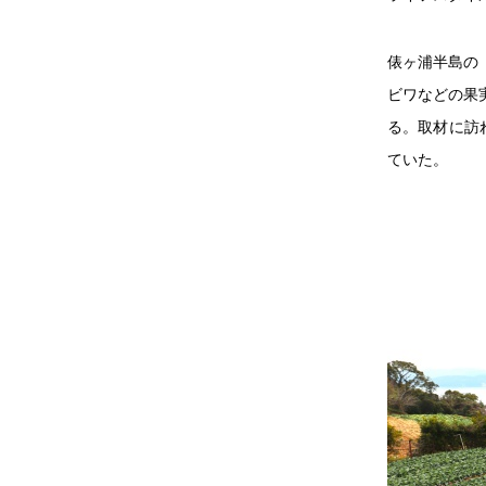
俵ヶ浦半島の
ビワなどの果
る。取材に訪
ていた。