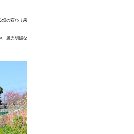
る畑の変わり果
や、風光明媚な