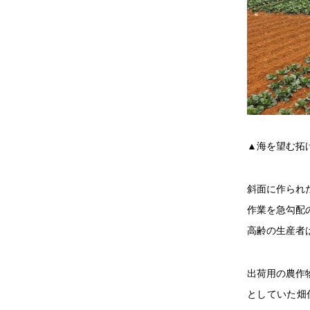
▲海を望む拓
斜面に作られ
作業を急勾配
高齢の生産者
出荷用の農作
としていた畑