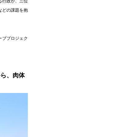
る行政が、三位
などの課題を抱
ーブプロジェク
。
から、肉体