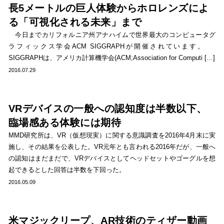
長5メートルの巨人体験からホロレンズによ
る「可視化される未来」まで
今日までカリフォルニア州アナハイムで世界最大のコンピュータグ
ラフィックス学会ACM SIGGRAPHが開催されています。
SIGGRAPHは、アメリカ計算機学会(ACM;Association for Computi […]
2016.07.29
VRデバイスの一般への認知度は半数以下、
臨場感ある体験には期待
MMD研究所は、VR（仮想現実）に関する意識調査を2016年4月末に実
施し、その結果を公表した。VR元年とも言われる2016年だが、一般へ
の認知はまだまだで、VRデバイスとしてヘッドセットやゴーグルを想
起できるとした回答は半数を下回った。
2016.05.09
米マジックリープ、AR技術のティザー動画