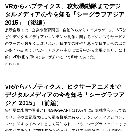
VRからハプティクス、攻殻機動隊までデジ
タルメディアの今を知る「シーグラフアジア
2015」（後編）
展示会場では、企業や教育関係、自治体らからアニメやゲーム、VRな
どのデジタルメディアやコンテンツ制作に関するビジネスやサービス
のブースが数多く出展された。日本での開催とあって日本からの出展
が多くを占めていたが、アジアを中心に世界中から出展があり、全体
的にVR技術を用いたものが多いという印象であった。
2015.12.01
VRからハプティクス、ピクサーアニメまで
デジタルメディアの今を知る「シーグラフア
ジア 2015」（前編）
毎年夏に米国で開催されるSIGGRAPHは1967年に計算機学会として始
まり、今や世界最大にして最も権威のあるデジタルメディアとコンテ
ンツに関するイベントとして認知されている。シーグラフアジアはそ
のアジア版として2008年から始まり、アジア地域が持ち回りで開催。