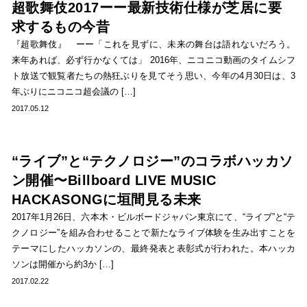
超歌舞伎2017ーー最新技術仕様が芝居に要
求するもの今昔
『超歌舞伎』 ーー「これを見ずに、未来の舞台は語れないだろう。
来年あれば、必ず行かなくては」 2016年、ニコニコ動画のタイムシフ
ト放送で観覧者たちの熱狂ぶりを見てそう思い、今年の4月30日は、3
年ぶりにニコニコ超会議の […]
2017.05.12
“ライブ”と“テクノロジー”のコラボハッカソ
ン開催〜Billboard LIVE MUSIC
HACKASONGに垣間見る未来
2017年1月26日、六本木・ビルボードジャパン東京にて、“ライブ”と“テ
クノロジー”を組み合わせることで新たなライブ体験を生み出すことを
テーマにしたハッカソンの、最終発表と表彰式が行われた。本ハッカ
ソンは開催から約3か […]
2017.02.22