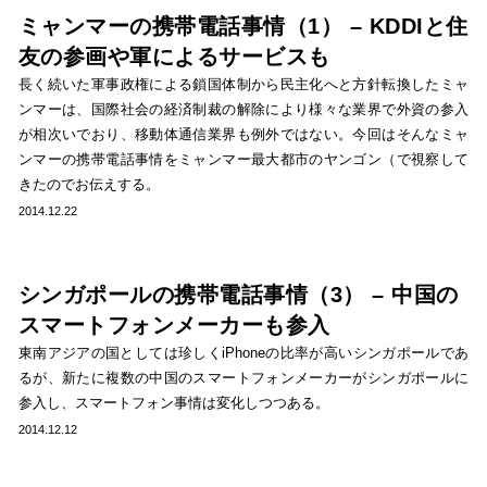
ミャンマーの携帯電話事情（1） – KDDIと住
友の参画や軍によるサービスも
長く続いた軍事政権による鎖国体制から民主化へと方針転換したミャ
ンマーは、国際社会の経済制裁の解除により様々な業界で外資の参入
が相次いでおり、移動体通信業界も例外ではない。今回はそんなミャ
ンマーの携帯電話事情をミャンマー最大都市のヤンゴン（で視察して
きたのでお伝えする。
2014.12.22
シンガポールの携帯電話事情（3） – 中国の
スマートフォンメーカーも参入
東南アジアの国としては珍しくiPhoneの比率が高いシンガポールであ
るが、新たに複数の中国のスマートフォンメーカーがシンガポールに
参入し、スマートフォン事情は変化しつつある。
2014.12.12