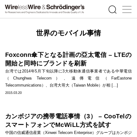
世界のモバイル事情
Foxconn傘下となる計画の亞太電信 – LTEの
開始と同時にブランドを刷新
台湾では2014年5月下旬以降に3大移動体通信事業者である中華電信
（Chunghwa Telecom）、遠傳電信（FarEastone
Telecommunications）、台湾大哥大（Taiwan Mobile）が相 […]
2015.03.20
カンボジアの携帯電話事情（3） – CooTelの
スマートフォンでMcWiLL方式を試す
中国の信威通信産業（Xinwei Telecom Enterprise）グループはカンボジ