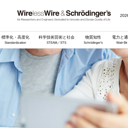
202
標準化・高度化
科学技術芸術と社会
物質知性
電力と通
Standardization
STEAM／STS
Schrödinger's
Watt-Bit