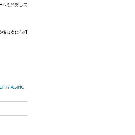
ームを開発して
技術は次に市町
LTHY AGING