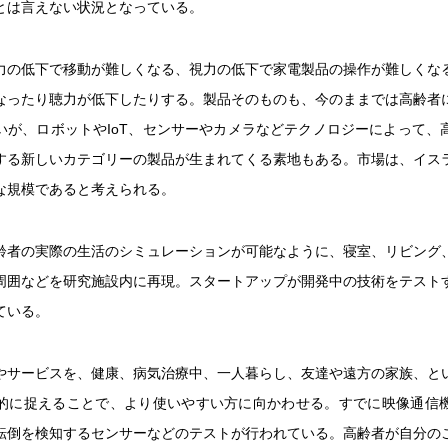
とは言えない状況となっている。
力の低下で移動が難しくなる、視力の低下で家電製品の操作が難しくな
なったり聴力が低下したりする。製品そのものも、今のままでは高齢者
いが、ロボットやIoT、センサーやカメラなどテクノロジーによって、
する新しいカテゴリーの製品が生まれてくる素地もある。市場は、イス
な規模であると考えられる。
齢者の実際の生活のシミュレーションが可能なように、寝室、リビング
周囲などを研究施設内に再現。スタートアップが開発中の技術をテスト
ている。
やサービスを、健康、病気治療中、一人暮らし、友達や遠方の家族、と
的に捉えることで、より使いやすい方に向かわせる。すでに映像通信
転倒を検知するセンサーなどのテストが行われている。高齢者が自分の