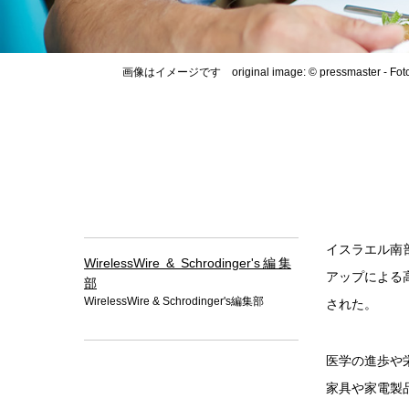
画像はイメージです original image: © pressmaster - Foto
イスラエル南
WirelessWire & Schrodinger's編集
アップによる
部
WirelessWire & Schrodinger's編集部
された。
医学の進歩や
家具や家電製