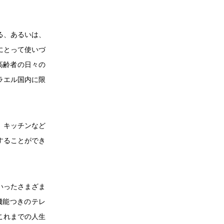
る、あるいは、
にとって使いづ
高齢者の日々の
ラエル国内に限
、キッチンなど
することができ
いったさまざま
機能つきのテレ
これまでの人生