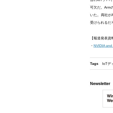
可欠だ。Armの
いた。両社が
受けられるだ
【報道発表資
・
NVIDIA and 
Tags
IoT
デ
Newsletter