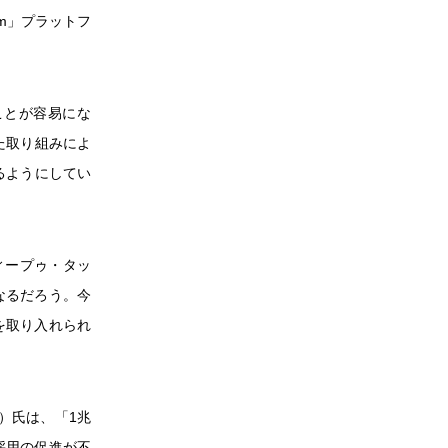
ium」プラットフ
ことが容易にな
た取り組みによ
るようにしてい
ディープゥ・タッ
となるだろう。今
を取り入れられ
s）氏は、「1兆
採用の促進が不