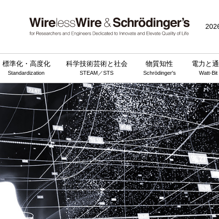
202
標準化・高度化
科学技術芸術と社会
物質知性
電力と通
Standardization
STEAM／STS
Schrödinger's
Watt-Bit