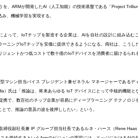
P) を、ARMが開発したAI（人工知能）の技術基盤である「Project Trill
込み、機械学習を実現する。
によって、IoTチップを製造する企業は、AIを自社の設計に組み込む
ラーニングIoTチップを安価に提供できるようになる。両社は、こうし
リジェントかつ低コストで数十億のIoTデバイスを消費者に届けるられ
の自律型マシン担当バイス プレジデント兼ゼネラル マネージャーである
 Talla）氏は「推論は、将来あらゆる IoT デバイスにとって中核的機能
との提携で、数百社のチップ企業が容易にディープラーニング テクノロジ
ことで、推論の普及の波を後押ししたい」という。
の取締役副社長兼 IP グループ担当社長であるルネ・ハース（Rene Haa
バイスを接続するというArmのビジョンの実現には、エッジにおけるAIの