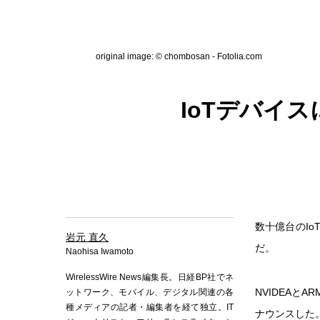
original image: © chombosan - Fotolia.com
IoTデバイス
数十億台のIo
岩元 直久
だ。
Naohisa Iwamoto
WirelessWire News編集長。日経BP社でネ
NVIDEAと
ットワーク、モバイル、デジタル関連の各
種メディアの記者・編集者を経て独立。IT
ナウンスした。