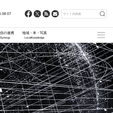
6.08.07
信の連携
地域・本・写真
 Synergy
LocalKnowledge