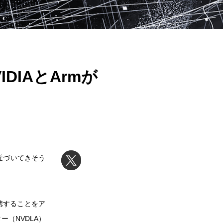
DIAとArmが
で近づいてきそう
提携することをア
ー（NVDLA）