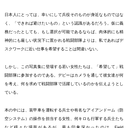
日本人にとっては、幸いにして兵役そのものが身近なものではな
く、「できれば避けたいもの」という認識があるだろう。仮に義
務だったとしても、もし選択が可能であるならば、肉体的にも精
神的にも厳しい状況下に置かれる戦闘部隊よりは、私であればデ
スクワークに近い仕事を希望することは間違いない。
しかし、この写真集に登場する若い女性たちは、「希望して」戦
闘部隊に参加するのである。デビーはカメラを通して彼女達が何
を考え、何を求めて戦闘部隊で活躍しているのかを伝えようとし
ている。
本の中には、装甲車を運転する兵士や有名なアイアンドーム（防
空システム）の操作を担当する女性、何キロも行軍する兵士たち
など様々な場面があるが、最も印象深かったのは、Field