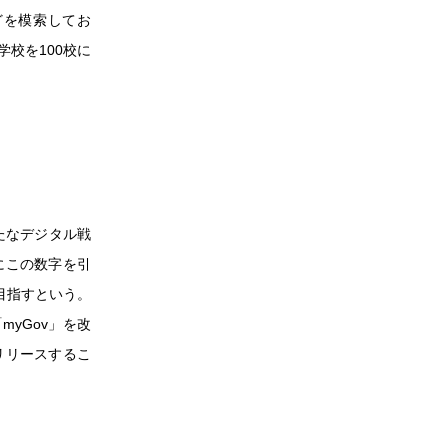
どを模索してお
校を100校に
】
たなデジタル戦
にこの数字を引
府を目指すという。
yGov」を改
リリースするこ