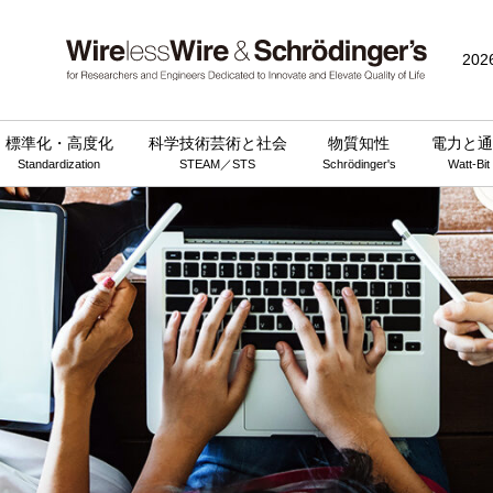
202
標準化・高度化
科学技術芸術と社会
物質知性
電力と通
Standardization
STEAM／STS
Schrödinger's
Watt-Bit