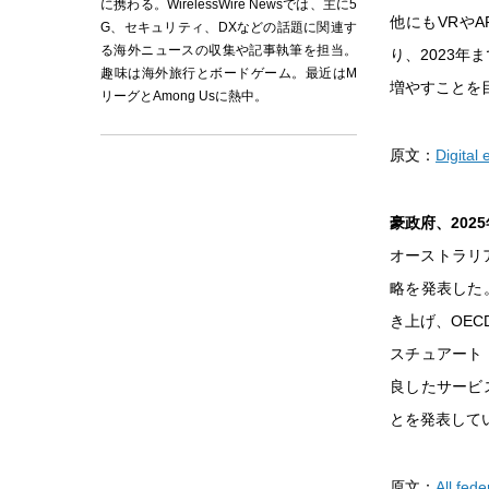
に携わる。WirelessWire Newsでは、主に5
他にもVRや
G、セキュリティ、DXなどの話題に関連す
る海外ニュースの収集や記事執筆を担当。
り、2023
趣味は海外旅行とボードゲーム。最近はM
増やすことを
リーグとAmong Usに熱中。
原文：
Digital
豪政府、2025
オーストラリ
略を発表した
き上げ、OECD
スチュアート
良したサービ
とを発表して
原文：
All fed