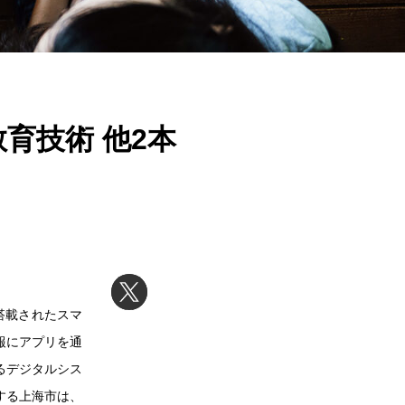
育技術 他2本
ラが搭載されたスマ
報にアプリを通
るデジタルシス
する上海市は、