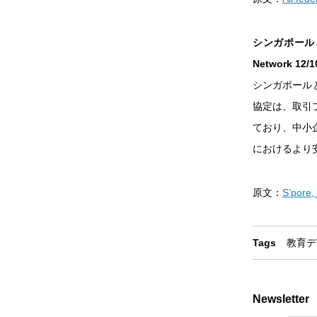
シンガポール
Network 12/
シンガポール
協定は、取引
ており、中小
におけるより
原文：
S’pore,
Tags
教育
デ
Newsletter