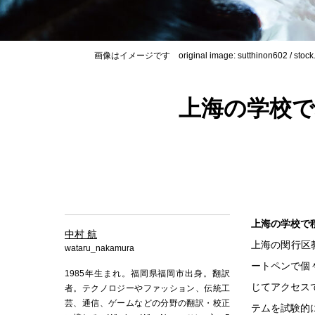
画像はイメージです original image: sutthinon602 / stock
上海の学校で
上海の学校で積
中村 航
上海の閔行区教育
wataru_nakamura
ートペンで個
1985年生まれ。福岡県福岡市出身。翻訳
じてアクセス
者。テクノロジーやファッション、伝統工
芸、通信、ゲームなどの分野の翻訳・校正
テムを試験的