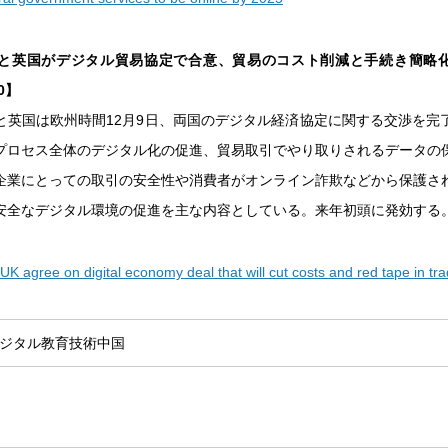
と英国がデジタル貿易協定で合意、貿易のコスト削減と手続き簡略化【As
10】
と英国は欧州時間12月9日、両国のデジタル経済協定に関する交渉を完
プロセス全体のデジタル化の促進、貿易取引でやり取りされるデータの
企業にとっての取引の安全性や消費者がオンライン詐欺などから保護さ
安全なデジタル環境の促進を主な内容としている。来年初頭に発効する
 UK agree on digital economy deal that will cut costs and red tape in tr
ジタル教育技術
中国