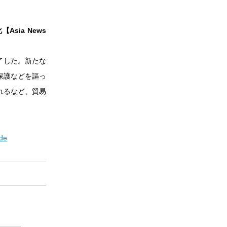
ia News
了した。新たな
保護などを謳っ
れるなど、貿易
。
ade