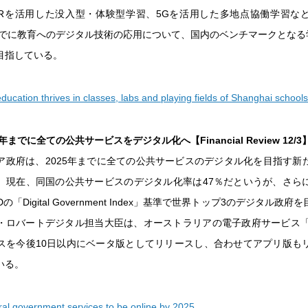
ARを活用した没入型・体験型学習、5Gを活用した多地点協働学習な
年までに教育へのデジタル技術の応用について、国内のベンチマークとなる学
目指している。
 education thrives in classes, labs and playing fields of Shanghai schools
年までに全ての公共サービスをデジタル化へ【Financial Review 12/3
ア政府は、2025年までに全ての公共サービスのデジタル化を目指す新
。現在、同国の公共サービスのデジタル化率は47％だというが、さら
の「Digital Government Index」基準で世界トップ3のデジタル政
・ロバートデジタル担当大臣は、オーストラリアの電子政府サービス「m
スを今後10日以内にベータ版としてリリースし、合わせてアプリ版も
いる。
eral government services to be online by 2025