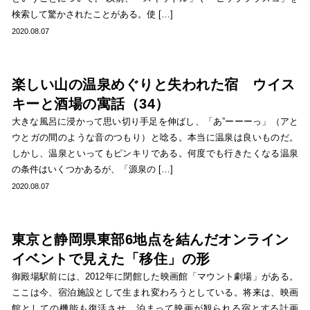
検索して驚かされたことがある。使 […]
2020.08.07
楽しい山の温泉めぐりと失われた宿 ウイス
キーと酒場の寓話（34）
大きな風呂に浸かって思い切り手足を伸ばし、「あ”ーーーっ」（アと
ウとガの間のような音のつもり）と唸る。本当に温泉は良いものだ。
しかし、温泉といってもピンキリである。何度でも行きたくなる温泉
の条件はいくつかあるが、「源泉の […]
2020.08.07
東京と静岡県東部6地点を結んだオンライン
イベントで見えた「移住」の形
御殿場駅前には、2012年に閉館した映画館「マウント劇場」がある。
ここは今、宿泊施設として生まれ変わろうとしている。将来は、映画
館としての機能も復活させ、泊まって映画が観られる宿とする計画