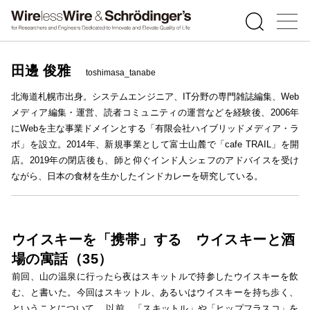
田邊 俊雅
toshimasa_tanabe
北海道札幌市出身。システムエンジニア、IT分野の専門雑誌編集、Web
メディア編集・運営、読者コミュニティの運営などを経験後、2006年
にWebを主な事業ドメインとする「有限会社ハイブリッドメディア・ラ
ボ」を設立。2014年、新規事業として富士山麓で「cafe TRAIL」を開
店。2019年の閉店後も、師と仰ぐインド人シェフのアドバイスを受け
ながら、日本の食材を生かしたインドカレーを研究している。
ウイスキーを「携帯」する ウイスキーと酒
場の寓話（35）
前回、山の温泉に行ったら夜はスキットルで持参したウイスキーを飲
む、と書いた。今回はスキットル、あるいはウイスキーを持ち歩く、
ということについて。 以前、「スキットル」や「ヒップフラスコ」を