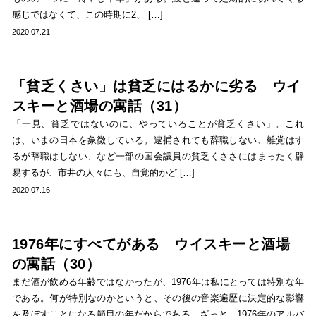
感じではなくて、この時期に2、 […]
2020.07.21
「貧乏くさい」は貧乏にはるかに劣る ウイ
スキーと酒場の寓話（31）
「一見、貧乏ではないのに、やっていることが貧乏くさい」。これ
は、いまの日本を象徴している。逮捕されても辞職しない、離党はす
るが辞職はしない、など一部の国会議員の貧乏くささにはまったく辟
易するが、市井の人々にも、自覚的かど […]
2020.07.16
1976年にすべてがある ウイスキーと酒場
の寓話（30）
まだ酒が飲める年齢ではなかったが、1976年は私にとっては特別な年
である。何が特別なのかというと、その後の音楽遍歴に決定的な影響
を及ぼすことになる節目の年だからである。ざっと、1976年のアルバ