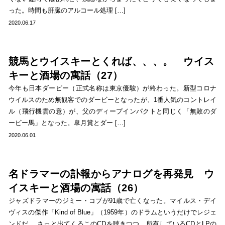
った。時間も肝臓のアルコール処理 […]
2020.06.17
競馬とウイスキーとくれば、、、。 ウイス
キーと酒場の寓話（27）
今年も日本ダービー（正式名称は東京優駿）が終わった。新型コロナ
ウイルスのため無観客でのダービーとなったが、1番人気のコントレイ
ル（飛行機雲の意）が、父のディープインパクトと同じく「無敗のダ
ービー馬」となった。皐月賞とダー […]
2020.06.01
名ドラマーの訃報からアナログを再発見 ウ
イスキーと酒場の寓話（26）
ジャズドラマーのジミー・コブが91歳で亡くなった。マイルス・デイ
ヴィスの傑作「Kind of Blue」（1959年）のドラムというだけでレジェ
ンドだ。 さっと出てくるこのCDを聴きつつ、所有しているCDとLPの