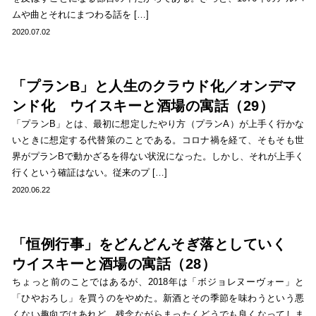
ムや曲とそれにまつわる話を […]
2020.07.02
「プランB」と人生のクラウド化／オンデマ
ンド化 ウイスキーと酒場の寓話（29）
「プランB」とは、最初に想定したやり方（プランA）が上手く行かな
いときに想定する代替策のことである。コロナ禍を経て、そもそも世
界がプランBで動かざるを得ない状況になった。しかし、それが上手く
行くという確証はない。従来のプ […]
2020.06.22
「恒例行事」をどんどんそぎ落としていく
ウイスキーと酒場の寓話（28）
ちょっと前のことではあるが、2018年は「ボジョレヌーヴォー」と
「ひやおろし」を買うのをやめた。新酒とその季節を味わうという悪
くない趣向ではあれど、残念ながらまったくどうでも良くなってしま