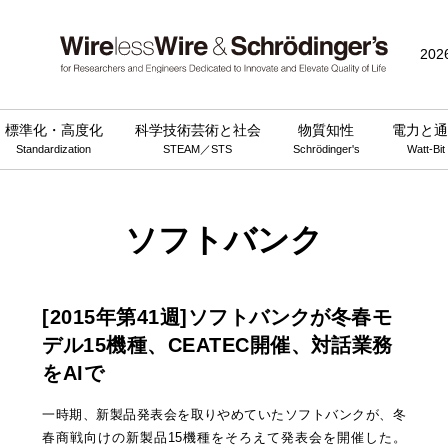
202
標準化・高度化
科学技術芸術と社会
物質知性
電力と通
Standardization
STEAM／STS
Schrödinger's
Watt-Bit
ソフトバンク
[2015年第41週]ソフトバンクが冬春モ
デル15機種、CEATEC開催、対話業務
をAIで
一時期、新製品発表会を取りやめていたソフトバンクが、冬
春商戦向けの新製品15機種をそろえて発表会を開催した。