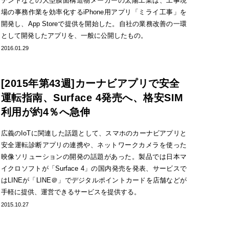
テントなどの大型膜面構造物メーカーの太陽工業は、工事現
場の事務作業を効率化するiPhone用アプリ「ミライ工事」を
開発し、App Storeで提供を開始した。自社の業務改善の一環
として開発したアプリを、一般に公開したもの。
2016.01.29
[2015年第43週]カーナビアプリで安全
運転指南、Surface 4発売へ、格安SIM
利用が約4％へ急伸
広義のIoTに関連した話題として、スマホのカーナビアプリと
安全運転診断アプリの連携や、ネットワークカメラを使った
映像ソリューションの開発の話題があった。製品では日本マ
イクロソフトが「Surface 4」の国内発売を発表、サービスで
はLINEが「LINE＠」でデジタルポイントカードを店舗などが
手軽に提供、運営できるサービスを提供する。
2015.10.27