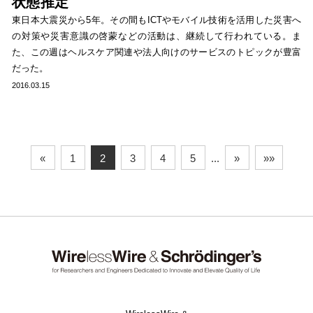
状態推定
東日本大震災から5年。その間もICTやモバイル技術を活用した災害へ
の対策や災害意識の啓蒙などの活動は、継続して行われている。ま
た、この週はヘルスケア関連や法人向けのサービスのトピックが豊富
だった。
2016.03.15
«
1
2
3
4
5
...
»
»»