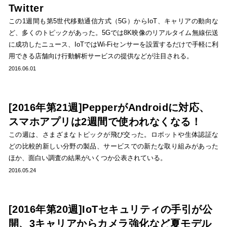
Twitter
この1週間も第5世代移動通信方式（5G）からIoT、キャリアの動向な
ど、多くのトピックがあった。5Gでは8K映像のリアルタイム無線伝送
に成功したニュース、IoTではWi-Fiセンサーを設置するだけで手軽に利
用できる店舗向け行動解析サービスの提供などが注目される。
2016.06.01
[2016年第21週]PepperがAndroidに対応、
スマホアプリは2週間で使われなくなる！
この週は、さまざまなトピックが飛び交った。ロボットや生体認証な
どの比較的新しい分野の製品、サービスでの新たな取り組みがあった
ほか、面白い調査の結果がいくつか公表されている。
2016.05.24
[2016年第20週]IoTセキュリティの手引が公
開、3キャリアからカメラ強化など夏モデル