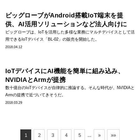
ビッグローブがAndroid搭載IoT端末を提
供、AI活用ソリューションなど法人向けに
ビッグローブは、IoTを活用した多様な業務にマルチデバイスとして活
用できるIoTデバイス「BL-02」の販売を開始した。
2018.04.12
IoTデバイスにAI機能を簡単に組み込み、
NVIDIAとArmが提携
数十億台のIoTデバイスが自律的に推論する。そんな時代が、NVIDIAと
Armの提携で近づいてきそうだ。
2018.03.29
1
2
3
4
5
...
»
»»