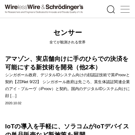
センサー
全てが観測される世界
アマゾン、実店舗向けに手のひらでの決済を
可能にする新技術を開発（他2本）
シンガポール政府、デジタルIDシステム向けの顔認証技術で英iProovと
契約【ZDNet 9/22】 シンガポール政府は先ごろ、英生体認証関連企業
のアイ・プルーヴ（iProov）と契約。国内のデジタルIDシステム向けに
顔 […]
2020.10.02
IoTの導入を手軽に、ソラコムがIoTデバイス
の単品販売など新施策を展開