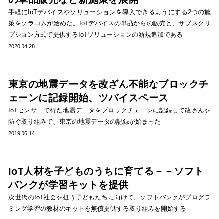
手軽にIoTデバイスやソリューションを導入できるようにする2つの施
策をソラコムが始めた。IoTデバイスの単品からの販売と、サブスクリ
プション方式で提供するIoTソリューションの新規追加である
2020.04.28
東京の地震データを改ざん不能なブロックチ
ェーンに記録開始、ツバイスペース
IoTセンサーで得た地震データをブロックチェーンに記録して改ざんを
防ぐ取り組みで、東京の地震データの記録が始まった
2019.06.14
IoT人材を子どものうちに育てる－－ソフト
バンクが学習キットを提供
次世代のIoT社会を担う子どもたちに向けて、ソフトバンクがプログラ
ミング学習の教材のキットを無償提供する取り組みを開始する