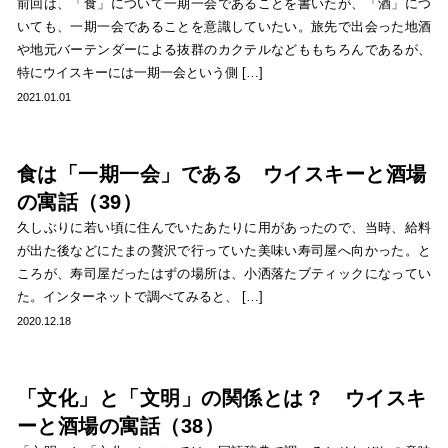
前回は、「食」について一期一会であることを書いたが、「酒」につ
いても、一期一会であることを意識していたい。旅先で出会った地酒
や地元バーテンダーによる抜群のカクテルなどももちろんであるが、
特にウイスキーには一期一会という側 […]
2021.01.01
食は「一期一会」である ウイスキーと酒場
の寓話（39）
久しぶりに若い頃に住んでいたあたりに用があったので、当時、給料
が出た後などにたまの贅沢で行っていた美味い寿司屋へ向かった。と
ころが、寿司屋だったはずの場所は、小洒落たブティックになってい
た。インターネットで調べてみると、 […]
2020.12.18
「文化」と「文明」の関係とは？ ウイスキ
ーと酒場の寓話（38）