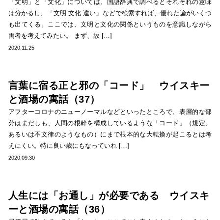
「文明」と「文化」については、国語辞典で調べるとそれぞれの意味
は分かるし、「文明 文化 違い」などで検索すれば、優れた論がいくつ
も出てくる。ここでは、文明と文化の関係というものを意識しながら
両者を考えてみたい。 まず、故 […]
2020.11.25
言葉に宿る正と邪の「コード」 ウイスキー
と酒場の寓話（37）
アフターコロナのニューノーマルなどといったところで、表層的な部
分はまだしも、人間の根幹を構成しているような「コード」（規定、
あるいは不文律のようなもの）にまで根本的な大転換が起こるとは考
えにくい。特に良い歳にもなっていれ […]
2020.09.30
人生には「お通し」が必要である ウイスキ
ーと酒場の寓話（36）