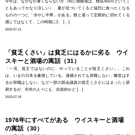
今年は、なかなか暑くならないが（特に御殿場は、標高450ｍというこ
ともあってかなり涼しい）、夏が近づいてくると猛烈に食べたくなる
ものの一つに「冷やし中華」がある。鰻と違って定期的に切れてくる
感じではなくて、この時期に2、 […]
2020.07.21
「貧乏くさい」は貧乏にはるかに劣る ウイ
スキーと酒場の寓話（31）
「一見、貧乏ではないのに、やっていることが貧乏くさい」。これ
は、いまの日本を象徴している。逮捕されても辞職しない、離党はす
るが辞職はしない、など一部の国会議員の貧乏くささにはまったく辟
易するが、市井の人々にも、自覚的かど […]
2020.07.16
1976年にすべてがある ウイスキーと酒場
の寓話（30）